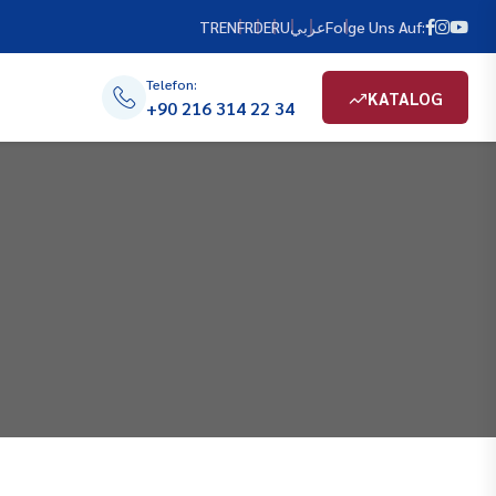
TR
EN
FR
DE
RU
عربي
Folge Uns Auf:
Telefon:
KATALOG
+90 216 314 22 34