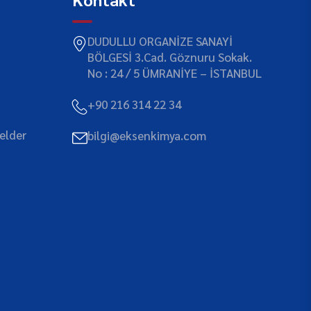
DUDULLU ORGANİZE SANAYİ
BÖLGESİ 3.Cad. Göznuru Sokak.
No : 24 / 5 ÜMRANİYE – İSTANBUL
+90 216 314 22 34
elder
bilgi@eksenkimya.com