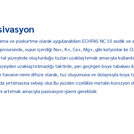
sivasyon
ırma ve püskürtme olarak uygulanabilen ECHPAS NC 10 asidik ve 
prosesinde, suyun içerdiği Na+, K+, Ca+, Mg+, gibi katyonlar ile Cl
al yüzeyinde oluşturduğu tuzları uzaklaştırmak amacıyla kullanılı
yüzeyden uzaklaştırılmadığı taktirde, yarı geçirgen boya tabakası i
e havanın nemi difüze olarak, tuz oluşumuna ve dolayısıyla boya t
a yırtılmasına sebep olur.Bu yüzden özellikle metalin korozyon di
i artırmak amacıyla pasivasyon işlemi gereklidir.