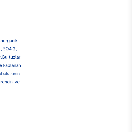
anorganik
-, SO4-2,
r.Bu tuzlar
le kaplanan
abakasının
rencini ve