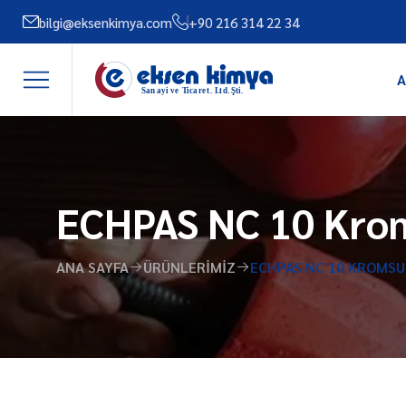
bilgi@eksenkimya.com
+90 216 314 22 34
A
ECHPAS NC 10 Krom
ANA SAYFA
ÜRÜNLERIMIZ
ECHPAS NC 10 KROMSU