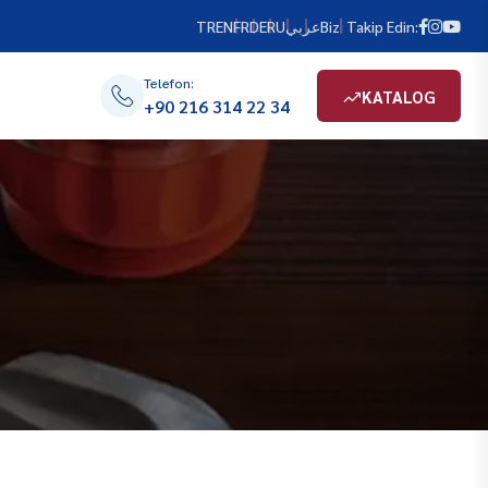
TR
EN
FR
DE
RU
عربي
Bizi Takip Edin:
Telefon:
KATALOG
+90 216 314 22 34