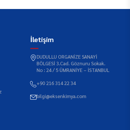
İletişim
DUDULLU ORGANİZE SANAYİ
BÖLGESİ 3.Cad. Göznuru Sokak.
No : 24 / 5 ÜMRANİYE – İSTANBUL
+90 216 314 22 34
z
bilgi@eksenkimya.com