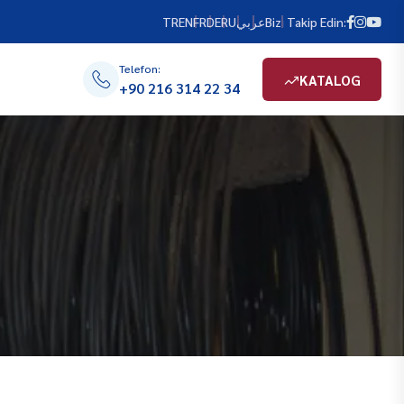
TR
EN
FR
DE
RU
عربي
Bizi Takip Edin:
Telefon:
KATALOG
+90 216 314 22 34