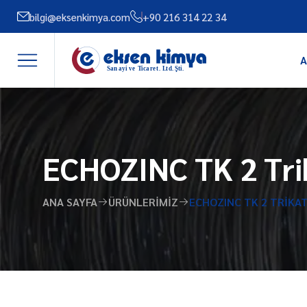
bilgi@eksenkimya.com
+90 216 314 22 34
A
ECHOZINC TK 2 Tri
ANA SAYFA
ÜRÜNLERIMIZ
ECHOZINC TK 2 TRIKA