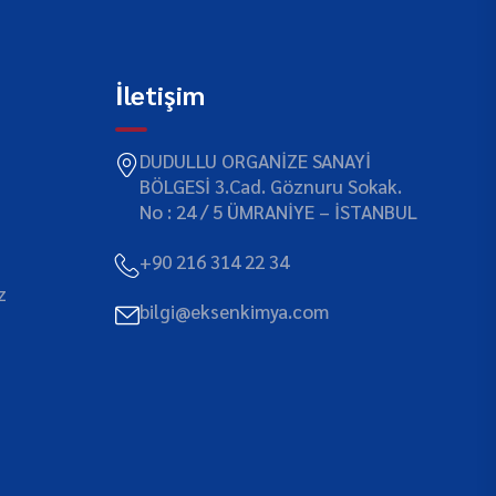
İletişim
DUDULLU ORGANİZE SANAYİ
BÖLGESİ 3.Cad. Göznuru Sokak.
No : 24 / 5 ÜMRANİYE – İSTANBUL
+90 216 314 22 34
z
bilgi@eksenkimya.com